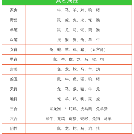
其它属性
家禽
牛、马、羊、鸡、狗、猪
野兽
鼠、虎、兔、龙、蛇、猴
单笔
鼠、龙、马、蛇、鸡、猴
双笔
虎、猴、狗、兔、羊、牛
女肖
兔、蛇、羊、鸡、猪、（五宫肖）
男肖
鼠、牛、虎、龙、马、猴、狗
吉美
兔、龙、蛇、马、羊、鸡
凶丑
鼠、牛、虎、猴、狗、猪
天肖
兔、马、猴、猪、牛、龙
地肖
蛇、羊、鸡、狗、鼠、虎
三合
鼠龙猴、牛蛇鸡、虎马狗、兔羊猪
六合
鼠牛、龙鸡、虎猪、蛇猴、兔狗、马羊
阴性
鼠、龙、蛇、马、狗、猪