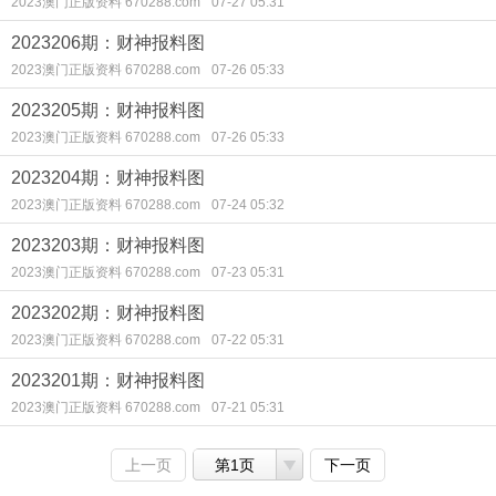
2023澳门正版资料 670288.com
07-27 05:31
2023206期：财神报料图
2023澳门正版资料 670288.com
07-26 05:33
2023205期：财神报料图
2023澳门正版资料 670288.com
07-26 05:33
2023204期：财神报料图
2023澳门正版资料 670288.com
07-24 05:32
2023203期：财神报料图
2023澳门正版资料 670288.com
07-23 05:31
2023202期：财神报料图
2023澳门正版资料 670288.com
07-22 05:31
2023201期：财神报料图
2023澳门正版资料 670288.com
07-21 05:31
上一页
第1页
下一页